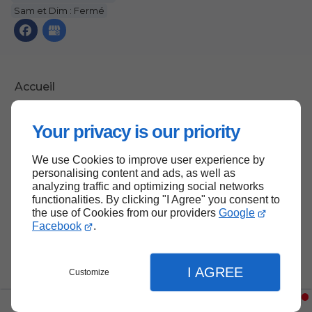
Sam et Dim : Fermé
Accueil
Nous contacter
Your privacy is our priority
Politique de confidentialité
Plan du site
We use Cookies to improve user experience by
personalising content and ads, as well as
analyzing traffic and optimizing social networks
functionalities. By clicking "I Agree" you consent to
the use of Cookies from our providers
Google
Haut de page
Facebook
.
I AGREE
Customize